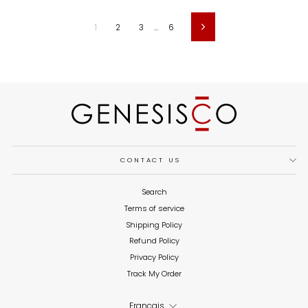
1
2
3
…
6
Suivant
CONTACT US
Search
Terms of service
Shipping Policy
Refund Policy
Privacy Policy
Track My Order
LANGUE
Français