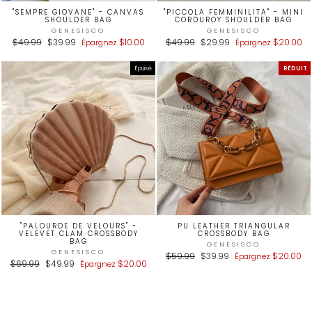
"SEMPRE GIOVANE" - CANVAS
"PICCOLA FEMMINILITA" - MINI
SHOULDER BAG
CORDUROY SHOULDER BAG
GENESISCO
GENESISCO
Prix
Prix
Prix
Prix
$49.99
$39.99
$10.00
$49.99
$29.99
$20.00
Épargnez
Épargnez
régulier
réduit
régulier
réduit
Épuisé
RÉDUIT
"PALOURDE DE VELOURS" -
PU LEATHER TRIANGULAR
VELEVET CLAM CROSSBODY
CROSSBODY BAG
BAG
GENESISCO
GENESISCO
Prix
Prix
$59.99
$39.99
$20.00
Épargnez
Prix
Prix
$69.99
$49.99
$20.00
régulier
réduit
Épargnez
régulier
réduit